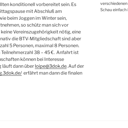
verschiedenen 
lten konditionell vorbereitet sein. Es
Schau einfach 
Mittagspause mit Abschluß am
wie beim Joggen im Winter sein,
tnehmen, so schütz man sich vor
t keine Vereinszugehörigkeit nötig, eine
rnativ die BTV-Mitgliedschaft sind aber
zahl 5 Personen, maximal 8 Personen.
 Teilnehmerzahl 38 – 45 €. Anfahrt ist
schaften können bei Interesse
 läuft dann über
loipe@3dok.de
. Auf der
ng.3dok.de/
erfährt man dann die finalen