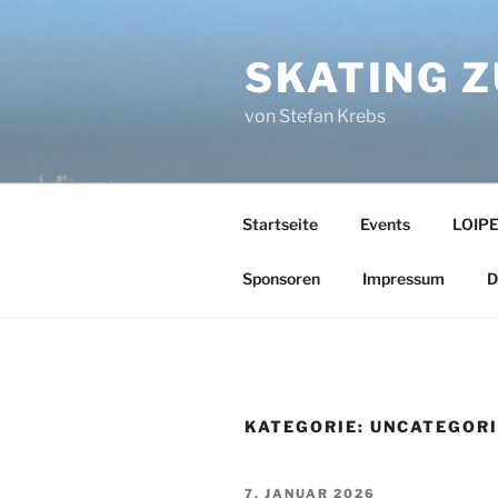
Zum
Inhalt
SKATING 
springen
von Stefan Krebs
Startseite
Events
LOIPE
Sponsoren
Impressum
D
KATEGORIE:
UNCATEGOR
VERÖFFENTLICHT
7. JANUAR 2026