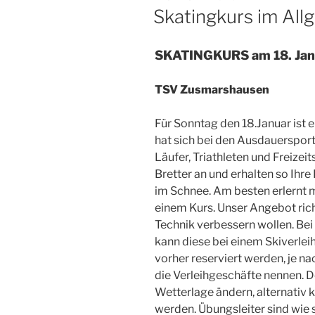
AM
Skatingkurs im All
SKATINGKURS am 18. Jan
TSV Zusmarshausen
Für Sonntag den 18.Januar ist 
hat sich bei den Ausdauersport
Läufer, Triathleten und Freizeit
Bretter an und erhalten so Ihr
im Schnee. Am besten erlernt 
einem Kurs. Unser Angebot rich
Technik verbessern wollen. Be
kann diese bei einem Skiverle
vorher reserviert werden, je n
die Verleihgeschäfte nennen. D
Wetterlage ändern, alternativ 
werden. Übungsleiter sind wie 