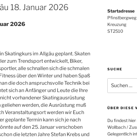
gäu 18. Januar 2026
Startadresse
Pfinstbergweg
uar 2026
Kreuzung
ST2510
ein Skatingkurs im Allgäu geplant. Skaten
ler zum Trendsport entwickelt, Biker,
sportler, alle schnallen sich die schmalen
SUCHE
e Fitness über den Winter und haben Spaß
Suche
man die doch anspruchsvolle Technik bei
nach:
tet sich an Anfänger und Leute die Ihre
i nicht vorhandener Skatingausrüstung
ih geliehen werden, die Ausrüstung muß
ÜBER DIESE 
ach Veranstaltungsort werden wir Euch
er geplante Termin kann sich je nach
Du findest hier
könnte auf den 25. Januar verschoben
Wollbach / Zu
Gelegentlich in
schon die letzten Jahre Stefan Krebs und