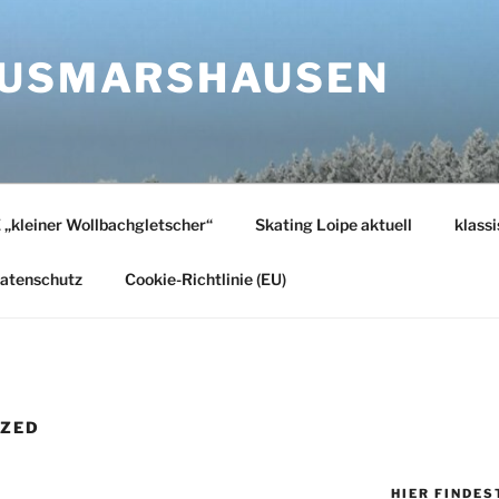
ZUSMARSHAUSEN
 „kleiner Wollbachgletscher“
Skating Loipe aktuell
klass
atenschutz
Cookie-Richtlinie (EU)
IZED
HIER FINDES